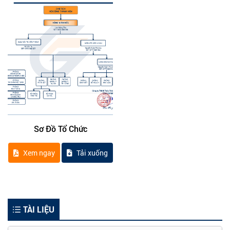
Sơ Đồ Tổ Chức
Xem ngay
Tải xuống
TÀI LIỆU