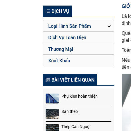
GIỚ
DỊCH VỤ
Là l
định
Loại Hình Sản Phẩm
Quá 
Dịch Vụ Toàn Diện
giai
Thương Mại
Toàn
Xuất Khẩu
Nếu 
tiền
BÀI VIẾT LIÊN QUAN
Phụ kiện hoàn thiện
Sàn thép
Thép Cán Nguội