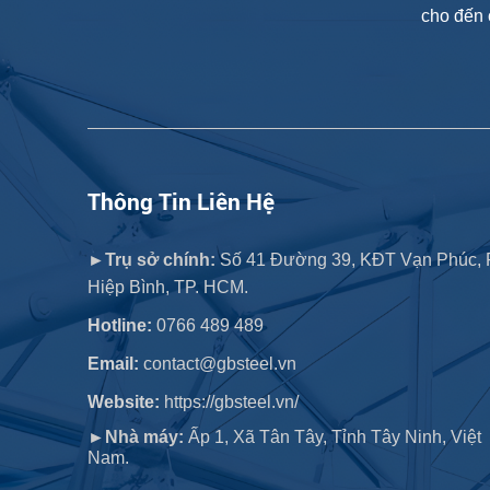
cho đến 
Thông Tin Liên Hệ
►Trụ sở chính:
Số 41 Đường 39, KĐT Vạn Phúc, 
Hiệp Bình, TP. HCM.
Hotline:
0766 489 489
Email:
contact@gbsteel.vn
Website:
https://gbsteel.vn/
►Nhà máy:
Ấp 1, Xã Tân Tây, Tỉnh Tây Ninh, Việt
Nam.