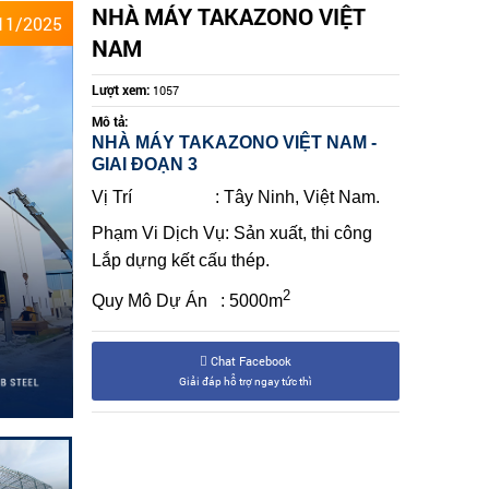
NHÀ MÁY TAKAZONO VIỆT
11/2025
NAM
Lượt xem:
1057
Mô tả:
NHÀ MÁY TAKAZONO VIỆT NAM -
GIAI ĐOẠN 3
Vị Trí
: Tây Ninh, Việt Nam.
Phạm Vi Dịch Vụ:
Sản xuất, thi công
Lắp dựng kết cấu thép.
2
Quy Mô Dự Án : 5000m
Chat Facebook
Giải đáp hỗ trợ ngay tức thì