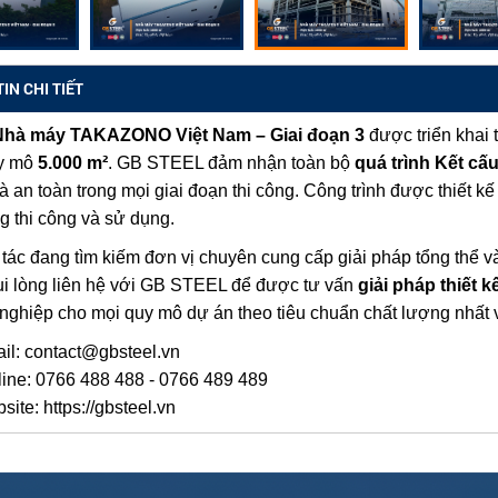
IN CHI TIẾT
Nhà máy TAKAZONO Việt Nam – Giai đoạn 3
được triển khai 
uy mô
5.000 m²
. GB STEEL đảm nhận toàn bộ
quá trình Kết cấ
à an toàn trong mọi giai đoạn thi công. Công trình được thiết kế
ng thi công và sử dụng.
 tác đang tìm kiếm đơn vị chuyên cung cấp giải pháp tổng thể v
ui lòng liên hệ với GB STEEL để được tư vấn
giải pháp thiết 
nghiệp cho mọi quy mô dự án theo tiêu chuẩn chất lượng nhất v
il: contact@gbsteel.vn
line: 0766 488 488 - 0766 489 489
site: https://gbsteel.vn