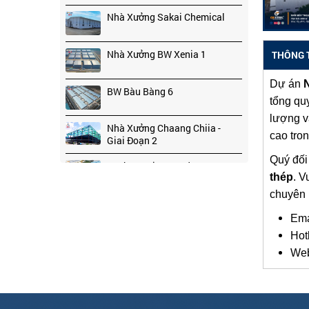
Nhà Xưởng Sakai Chemical
Nhà Xưởng BW Xenia 1
THÔNG T
Dự án
BW Bàu Bàng 6
tổng q
lượng v
Nhà Xưởng Chaang Chiia -
cao tro
Giai Đoạn 2
Quý đối
Kyokuyo Vina Foods
thép
. V
chuyên 
Casa Bella
Ema
Hot
Web