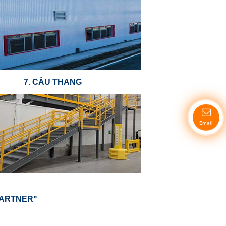
7. CẦU THANG
Email
PARTNER"