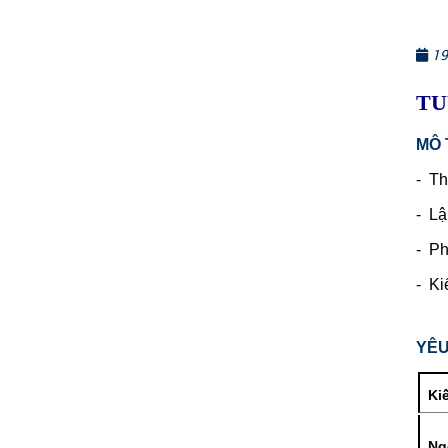
19
TU
MÔ 
- Th
- Lậ
- Ph
- Ki
YÊU
Ki
Ng