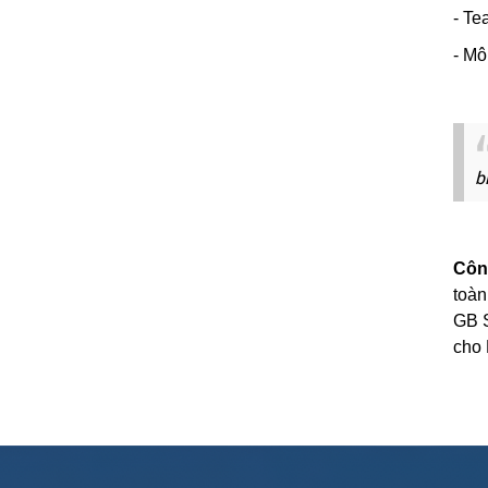
- Te
- Mô
b
Côn
toàn
GB S
cho