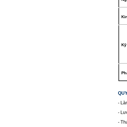
Ki
Kỹ
Ph
QUY
- Là
- Lư
- Th