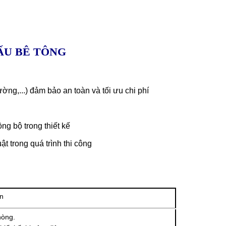
ẤU BÊ TÔNG
tường,...) đảm bảo an toàn và tối ưu chi phí
ng bộ trong thiết kế
ật trong quá trình thi công
ên
hòng.