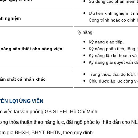
Sử dụng các phần mềm thi
Ưu tiên kinh nghiệm ít n
nh nghiệm
Công trình hoặc có định 
Kỹ năng:
Kỹ năng giao tiếp.
 năng cần thiết cho công việc
Kỹ năng phân tích, tổng 
Kỹ năng lập kế hoạch và 
Kỹ năng giải quyết vấn đ
Trung thực, thái độ tốt, t
ẩm chất cá nhân khác
Chịu được áp lực công vi
ỀN LỢI ỨNG VIÊN
m việc tại văn phòng GB STEEL Hồ Chí Minh.
ơng thỏa thuận theo năng lực, đãi ngộ phúc lợi hấp dẫn cho N
am gia BHXH, BHYT, BHTN, theo quy định.