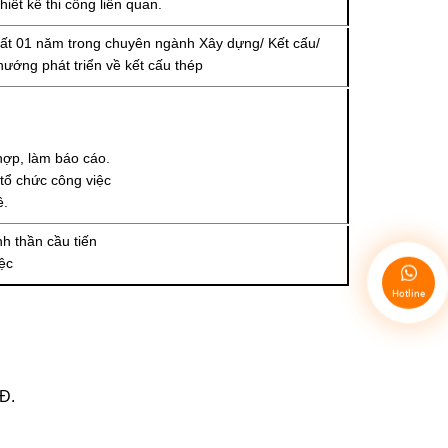
ết kế thi công liên quan.
hất 01 năm trong chuyên ngành Xây dựng/ Kết cấu/
hướng phát triển về kết cấu thép
hợp, làm báo cáo.
tổ chức công việc
ề.
inh thần cầu tiến
ệc
Hotline
LĐ.