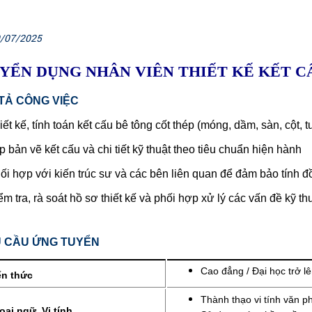
/07/2025
YỂN DỤNG NHÂN VIÊN THIẾT KẾ KẾT C
TẢ CÔNG VIỆC
iết kế, tính toán kết cấu bê tông cốt thép (móng, dầm, sàn, cột, 
p bản vẽ kết cấu và chi tiết kỹ thuật theo tiêu chuẩn hiện hành
ối hợp với kiến trúc sư và các bên liên quan để đảm bảo tính đồ
ểm tra, rà soát hồ sơ thiết kế và phối hợp xử lý các vấn đề kỹ thu
 CẦU ỨNG TUYỂN
Cao đẳng / Đại học trở l
ến thức
Thành thạo vi tính văn p
oại ngữ, Vi tính