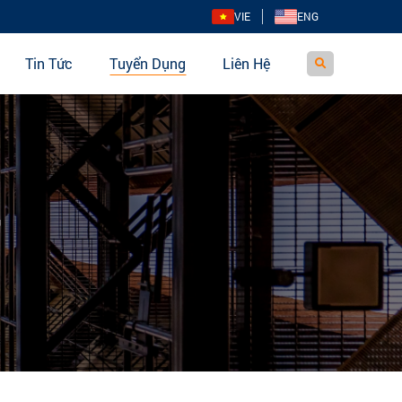
VIE
ENG
Tin Tức
Tuyển Dụng
Liên Hệ
G