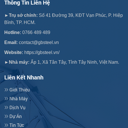
Thông Tin Liên Hệ
►Trụ sở chính:
Số 41 Đường 39, KĐT Vạn Phúc, P. Hiệp
Bình, TP. HCM.
Hotline:
0766 489 489
Email:
contact@gbsteel.vn
Website:
https://gbsteel.vn/
►Nhà máy:
Ấp 1, Xã Tân Tây, Tỉnh Tây Ninh, Việt Nam.
Liên Kết Nhanh
Giới Thiệu
Nhà Máy
Dịch Vụ
Dự Án
Tin Tức