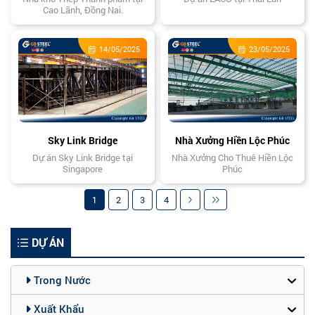
Cao Lãnh, Đồng Nai.
14/05/2025
23/05/2025
Sky Link Bridge
Nhà Xưởng Hiền Lộc Phúc
Dự án Sky Link Bridge tại
Nhà Xưởng Cho Thuê Hiền Lộc
Singapore
Phúc
1
2
3
4
DỰ ÁN
Trong Nước
Xuất Khẩu