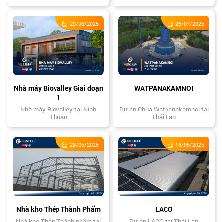
Tây Ninh
Phước
29/08/2025
26/07/2025
Nhà máy Biovalley Giai đoạn
WATPANAKAMNOI
1
Nhà máy Biovalley tại Ninh
Dự án Chùa Watpanakamnoi tại
Thuận
Thái Lan
28/05/2025
16/05/2025
Nhà kho Thép Thành Phẩm
LACO
Nhà kho Thép Thành phẩm tại
Dự án LACO tại Thái Lan