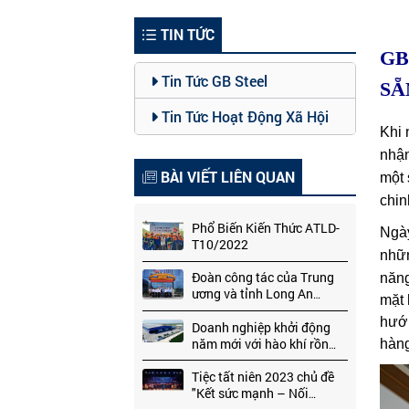
TIN TỨC
GB
Tin Tức GB Steel
SẴ
Tin Tức Hoạt Động Xã Hội
Khi 
nhận
BÀI VIẾT LIÊN QUAN
một 
chin
Phổ Biến Kiến Thức ATLD-
Ngày
T10/2022
nhữn
Đoàn công tác của Trung
năng
ương và tỉnh Long An
mặt 
thăm, làm việc tại Nhà
hướn
máy Global Benjamin
Doanh nghiệp khởi động
Steel (GB Steel)
năm mới với hào khí rồng
hàng
bay | Báo Long An
Tiệc tất niên 2023 chủ đề
"Kết sức mạnh – Nối