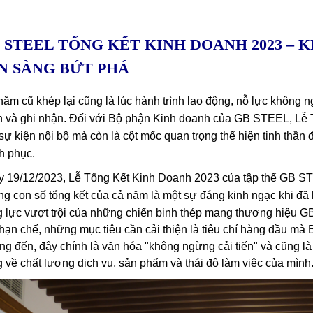
 STEEL TỔNG KẾT KINH DOANH 2023 – 
N SÀNG BỨT PHÁ
năm cũ khép lại cũng là lúc hành trình lao động, nỗ lực không
 và ghi nhận. Đối với Bộ phận Kinh doanh của GB STEEL, Lễ T
sự kiện nội bộ mà còn là cột mốc quan trọng thể hiện tinh thần 
h phục.
 19/12/2023, Lễ Tổng Kết Kinh Doanh 2023 của tập thể GB STE
g con số tổng kết của cả năm là một sự đáng kinh ngạc khi đ
 lực vượt trội của những chiến binh thép mang thương hiệu G
hạn chế, những mục tiêu cần cải thiện là tiêu chí hàng đầu m
g đến, đây chính là văn hóa "không ngừng cải tiến" và cũng là
 về chất lượng dịch vụ, sản phẩm và thái độ làm việc của mình