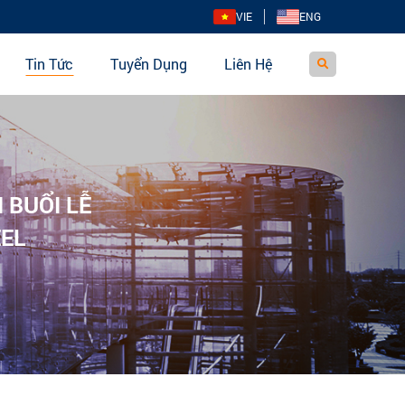
VIE
ENG
Tin Tức
Tuyển Dụng
Liên Hệ
 BUỔI LỄ
EEL