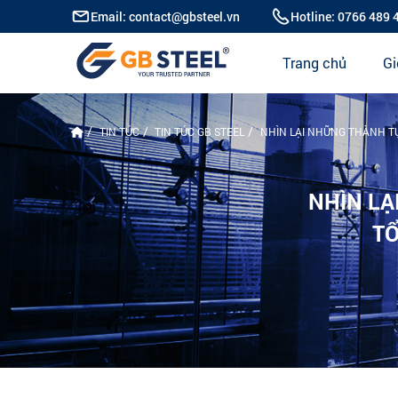
Email: contact@gbsteel.vn
Hotline: 0766 489 
Trang chủ
Gi
TIN TỨC
TIN TỨC GB STEEL
NHÌN LẠI NHỮNG THÀNH TỰ
NHÌN LẠ
TỔ