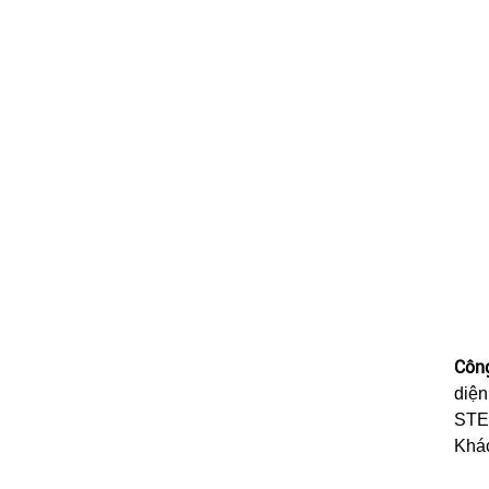
Côn
diện
STEE
Khá