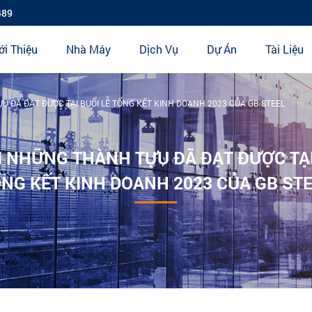
489
ới Thiệu
Nhà Máy
Dịch Vụ
Dự Án
Tài Liệu
U ĐÃ ĐẠT ĐƯỢC TẠI BUỔI LỄ TỔNG KẾT KINH DOANH 2023 CỦA GB STEEL
I NHỮNG THÀNH TỰU ĐÃ ĐẠT ĐƯỢC TẠI
NG KẾT KINH DOANH 2023 CỦA GB ST