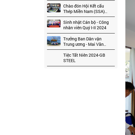
thành công" tại Nhà máy
GB STEEL
Chào đón Hội Kết cấu
Thép Miền Nam (SSA)
chúc Tết hội viên & tổ
chức Tiệc Tân Niên 2024
Sinh nhật Cán bộ - Công
tại GB STEEL
nhân viên Quý I-II 2024
Trưởng Ban Dân vận
Trung ương - Mai Văn
Chính thăm Nhà máy GB
STEEL
Tiệc Tất Niên 2024-GB
STEEL
Khai xuân 2025 - Bức phá
thành công cùng GB
STEEL
Khởi công Dự án Nhà kho
Thép Nguyễn Trần cùng
GB STEEL với vai trò Tổng
thầu Thi Công