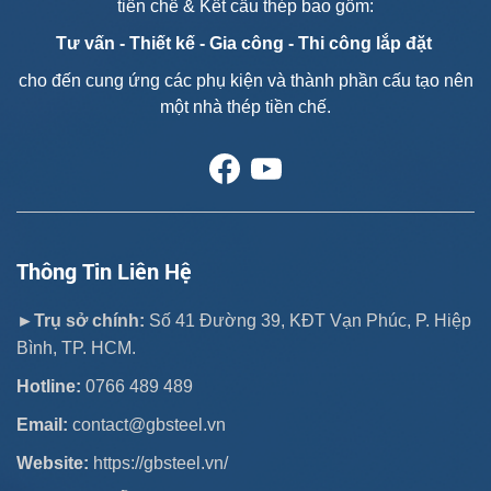
tiền chế & Kết cấu thép bao gồm:
Khởi công Dự án Nhà kho Thép Nguyễn
Tư vấn - T
hiết kế - Gia công - Thi công lắp đặt
Trần cùng GB STEEL với vai trò Tổng thầu
Thi Công
cho đến cung ứng các phụ kiện và thành phần cấu tạo nên
một nhà thép tiền chế.
Thông Tin Liên Hệ
►Trụ sở chính:
Số 41 Đường 39, KĐT Vạn Phúc, P. Hiệp
Bình, TP. HCM.
Hotline:
0766 489 489
Email:
contact@gbsteel.vn
Website:
https://gbsteel.vn/