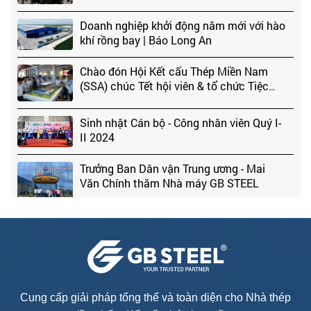
Doanh nghiệp khởi động năm mới với hào
khí rồng bay | Báo Long An
Chào đón Hội Kết cấu Thép Miền Nam
(SSA) chúc Tết hội viên & tổ chức Tiệc
Tân Niên 2024 tại GB STEEL
Sinh nhật Cán bộ - Công nhân viên Quý I-
II 2024
Trưởng Ban Dân vận Trung ương - Mai
Văn Chính thăm Nhà máy GB STEEL
Tiệc Tất Niên 2024-GB STEEL
Khai xuân 2025 - Bức phá thành công
cùng GB STEEL
Cung cấp giải pháp tổng thể và toàn diện cho Nhà thép