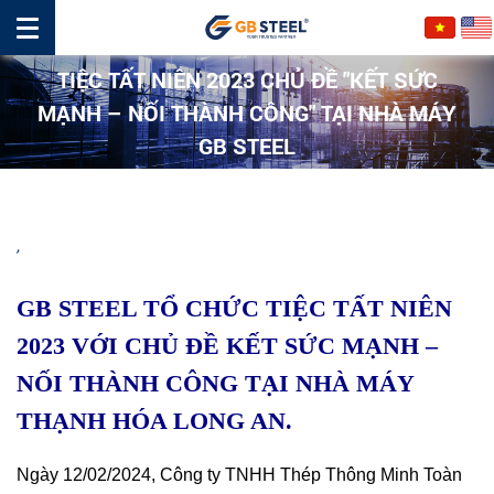
TIỆC TẤT NIÊN 2023 CHỦ ĐỀ "KẾT SỨC
MẠNH – NỐI THÀNH CÔNG" TẠI NHÀ MÁY
GB STEEL
,
GB STEEL TỔ CHỨC TIỆC TẤT NIÊN
2023 VỚI CHỦ ĐỀ KẾT SỨC MẠNH –
NỐI THÀNH CÔNG TẠI NHÀ MÁY
THẠNH HÓA LONG AN.
Ngày 12/02/2024, Công ty TNHH Thép Thông Minh Toàn